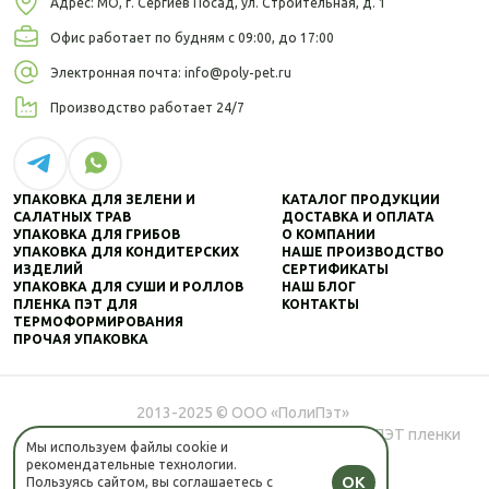
Адрес: МО, г. Сергиев Посад,
ул. Строительная, д. 1
Офис работает по будням
с 09:00, до 17:00
Электронная почта:
info@poly-pet.ru
Производство
работает 24/7
УПАКОВКА ДЛЯ ЗЕЛЕНИ И
КАТАЛОГ ПРОДУКЦИИ
САЛАТНЫХ ТРАВ
ДОСТАВКА И ОПЛАТА
УПАКОВКА ДЛЯ ГРИБОВ
О КОМПАНИИ
УПАКОВКА ДЛЯ КОНДИТЕРСКИХ
НАШЕ ПРОИЗВОДСТВО
ИЗДЕЛИЙ
СЕРТИФИКАТЫ
УПАКОВКА ДЛЯ СУШИ И РОЛЛОВ
НАШ БЛОГ
ПЛЕНКА ПЭТ ДЛЯ
КОНТАКТЫ
ТЕРМОФОРМИРОВАНИЯ
ПРОЧАЯ УПАКОВКА
2013-2025 © ООО «ПолиПэт»
Производство и продажа пищевой упаковки из ПЭТ пленки
Мы используем файлы cookie и
рекомендательные технологии.
Политика конфиденциальности
OK
Пользуясь сайтом, вы соглашаетесь с